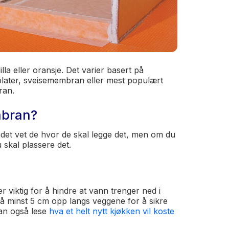
la eller oransje. Det varier basert på
later, sveisemembran eller mest populært
an.
mbran?
adet vet de hvor de skal legge det, men om du
u skal plassere det.
viktig for å hindre at vann trenger ned i
 minst 5 cm opp langs veggene for å sikre
an også lese
hva et helt nytt kjøkken vil koste