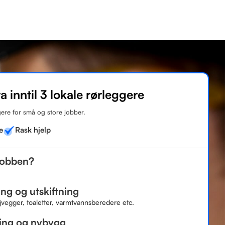
Områder
Guider
Er du rørlegger?
Få tilbud
ra inntil 3 lokale rørleggere
ere for små og store jobber.
e
Rask hjelp
jobben?
ng og utskiftning
jvegger, toaletter, varmtvannsberedere etc.
ing og nybygg