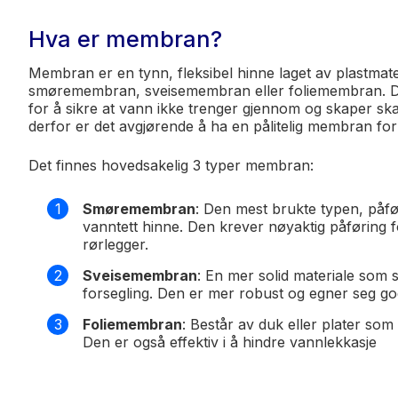
Hva er membran?
Membran er en tynn, fleksibel hinne laget av plastmat
smøremembran, sveisemembran eller foliemembran. Den
for å sikre at vann ikke trenger gjennom og skaper skad
derfor er det avgjørende å ha en pålitelig membran for
Det finnes hovedsakelig 3 typer membran:
Smøremembran
: Den mest brukte typen, påfø
vanntett hinne. Den krever nøyaktig påføring fo
rørlegger.
Sveisemembran
: En mer solid materiale som 
forsegling. Den er mer robust og egner seg g
Foliemembran
: Består av duk eller plater som 
Den er også effektiv i å hindre vannlekkasje