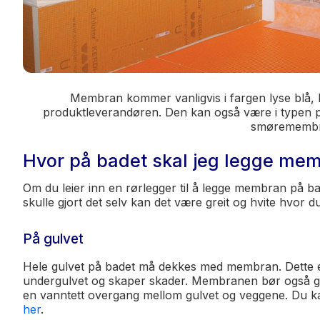
Membran kommer vanligvis i fargen lyse blå, lil
produktleverandøren. Den kan også være i typen p
smøremembr
Hvor på badet skal jeg legge me
Om du leier inn en rørlegger til å legge membran på b
skulle gjort det selv kan det være greit og hvite hvor d
På gulvet
Hele gulvet på badet må dekkes med membran. Dette er 
undergulvet og skaper skader. Membranen bør også gå
en vanntett overgang mellom gulvet og veggene. Du k
her
.