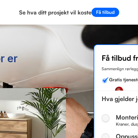
Se hva ditt prosjekt vil koste
Få tilbud
Alle rørleggere
r er
Få tilbud f
Sammenlign rørlegg
Gratis tjenest
Hva gjelder 
Monteri
Kraner, dus
Oppuss