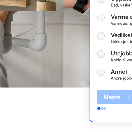
Bad, vasker
Varme o
Varmepumper
Vedlike
Lekkasjer, t
Utejob
Koble til va
Annet
Andre jobb
Neste