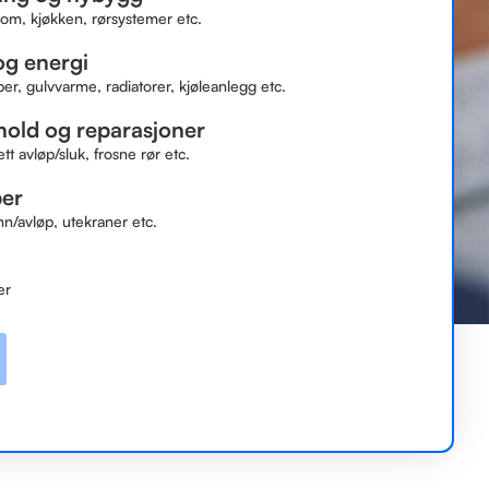
om, kjøkken, rørsystemer etc.
g energi
, gulvvarme, radiatorer, kjøleanlegg etc.
hold og reparasjoner
ett avløp/sluk, frosne rør etc.
ber
nn/avløp, utekraner etc.
er