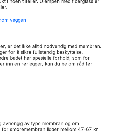
kt i noen tilfeller. Ulempen med fiberglass er
ler.
nnom veggen
er, er det ikke alltid nødvendig med membran.
er for å sikre fullstendig beskyttelse.
re badet har spesielle forhold, som for
er inn en rørlegger, kan du be om råd før
lig avhengig av type membran og om
ene for smøremembran ligger mellom 47-67 kr