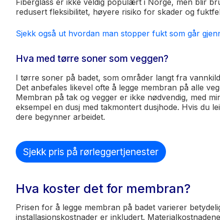
Fiberglass er ikke veldig populært i Norge, men blir bru
redusert fleksibilitet, høyere risiko for skader og fuktfel
Sjekk også ut hvordan man stopper fukt som går gje
Hva med tørre soner som veggen?
I tørre soner på badet, som områder langt fra vannkild
Det anbefales likevel ofte å legge membran på alle vegg
Membran på tak og vegger er ikke nødvendig, med mind
eksempel en dusj med takmontert dusjhode. Hvis du lei
dere begynner arbeidet.
Sjekk pris på rørleggertjenester
Hva koster det for membran?
Prisen for å legge membran på badet varierer betyde
installasjonskostnader er inkludert. Materialkostnad