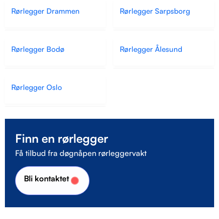
Rørlegger Drammen
Rørlegger Sarpsborg
Rørlegger Bodø
Rørlegger Ålesund
Rørlegger Oslo
Finn en rørlegger
Få tilbud fra døgnåpen rørleggervakt
Bli kontaktet