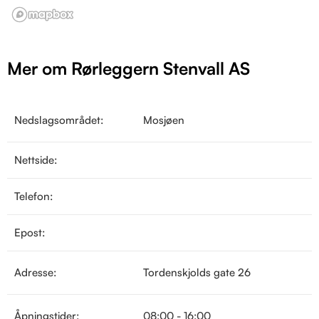
Mer om Rørleggern Stenvall AS
Nedslagsområdet:
Mosjøen
Nettside:
Telefon:
Epost:
Adresse:
Tordenskjolds gate 26
Åpningstider:
08:00 - 16:00