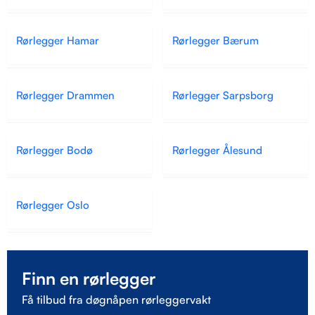
Rørlegger Hamar
Rørlegger Bærum
Rørlegger Drammen
Rørlegger Sarpsborg
Rørlegger Bodø
Rørlegger Ålesund
Rørlegger Oslo
Finn en rørlegger
Få tilbud fra døgnåpen rørleggervakt