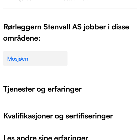
Rørleggern Stenvall AS jobber i disse
områdene:
Mosjøen
Tjenester og erfaringer
Kvalifikasjoner og sertifiseringer
Les andre sine erfaringer