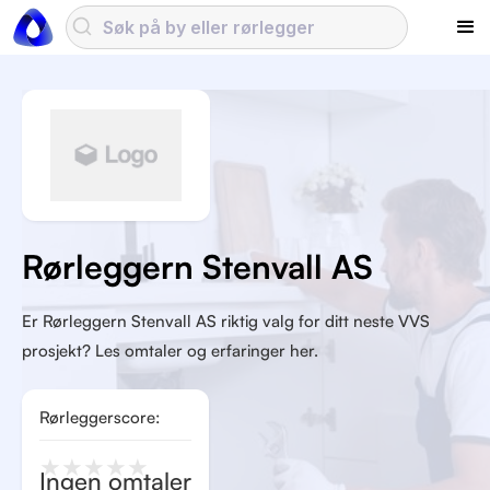
Rørleggern Stenvall AS
Er Rørleggern Stenvall AS riktig valg for ditt neste VVS
prosjekt? Les omtaler og erfaringer her.
Rørleggerscore:
★
★
★
★
★
Ingen omtaler