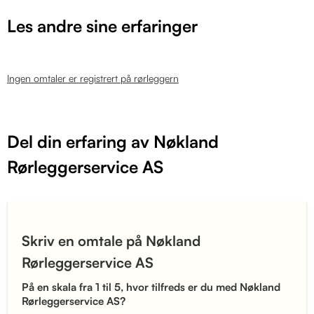
Les andre sine erfaringer
Ingen omtaler er registrert på rørleggern
Del din erfaring av Nøkland
Rørleggerservice AS
Skriv en omtale på Nøkland
Rørleggerservice AS
På en skala fra 1 til 5, hvor tilfreds er du med Nøkland
Rørleggerservice AS?