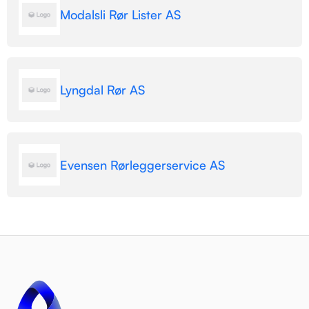
Modalsli Rør Lister AS
Lyngdal Rør AS
Evensen Rørleggerservice AS