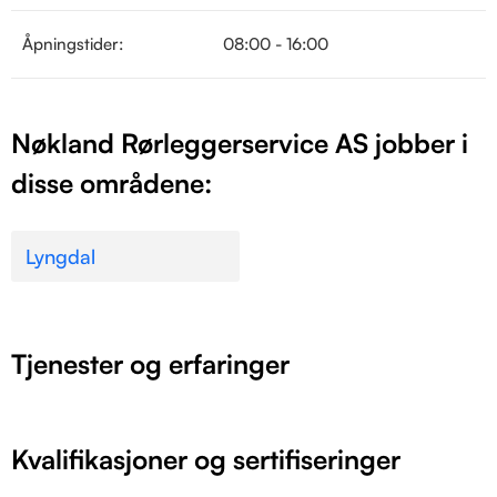
Åpningstider:
08:00 - 16:00
Nøkland Rørleggerservice AS jobber i
disse områdene:
Lyngdal
Tjenester og erfaringer
Kvalifikasjoner og sertifiseringer