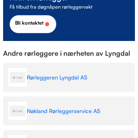
Få tilbud fra døgnåpen rørleggervakt
Bli kontaktet
Andre rørleggere i nærheten av Lyngdal
Rørleggeren Lyngdal AS
Nøkland Rørleggerservice AS