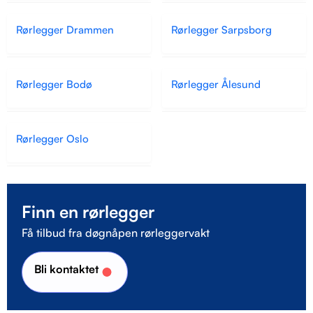
Rørlegger Drammen
Rørlegger Sarpsborg
Rørlegger Bodø
Rørlegger Ålesund
Rørlegger Oslo
Finn en rørlegger
Få tilbud fra døgnåpen rørleggervakt
Bli kontaktet