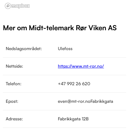
Mer om Midt-telemark Rør Viken AS
Nedslagsområdet:
Ulefoss
Nettside:
https://www.mt-ror.no/
Telefon:
+47 992 26 620
Epost:
even@mt-ror.noFabrikkgata
Adresse:
Fabrikkgata 12B