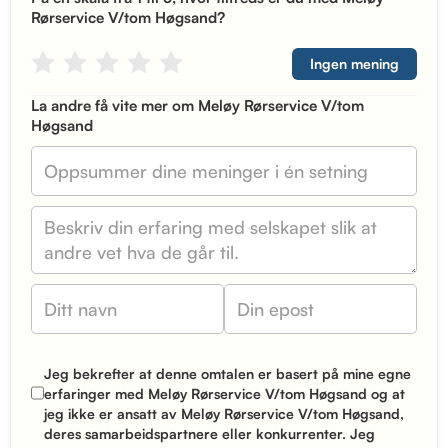
Rørservice V/tom Høgsand?
Ingen mening
La andre få vite mer om Meløy Rørservice V/tom
Høgsand
Jeg bekrefter at denne omtalen er basert på mine egne
erfaringer med Meløy Rørservice V/tom Høgsand og at
jeg ikke er ansatt av Meløy Rørservice V/tom Høgsand,
deres samarbeidspartnere eller konkurrenter. Jeg