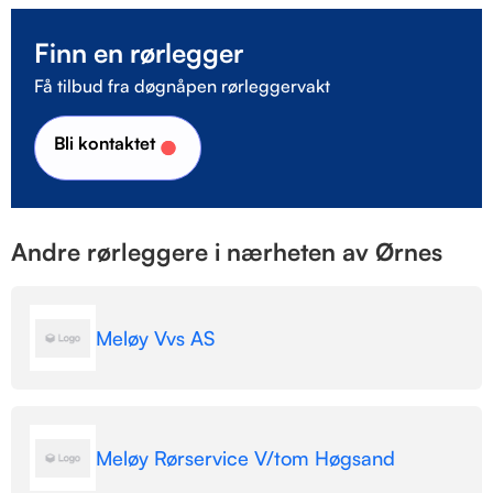
Finn en rørlegger
Få tilbud fra døgnåpen rørleggervakt
Bli kontaktet
Andre rørleggere i nærheten av Ørnes
Meløy Vvs AS
Meløy Rørservice V/tom Høgsand