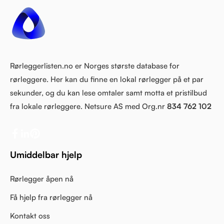
Rørleggerlisten.no er Norges største database for
rørleggere. Her kan du finne en lokal rørlegger på et par
sekunder, og du kan lese omtaler samt motta et pristilbud
fra lokale rørleggere. Netsure AS med Org.nr
834 762 102
Umiddelbar hjelp
Rørlegger åpen nå
Få hjelp fra rørlegger nå
Kontakt oss