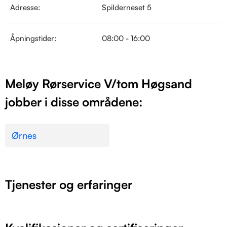
Adresse:
Spilderneset 5
Åpningstider:
08:00 - 16:00
Meløy Rørservice V/tom Høgsand
jobber i disse områdene:
Ørnes
Tjenester og erfaringer