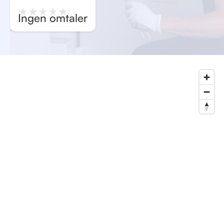
★
★
★
★
★
Ingen omtaler