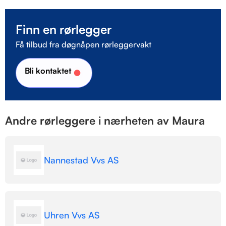
Finn en rørlegger
Få tilbud fra døgnåpen rørleggervakt
Bli kontaktet
Andre rørleggere i nærheten av Maura
Nannestad Vvs AS
Uhren Vvs AS