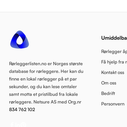
Umiddelbar
Rørlegger å
Få hjelp fra
Rørleggerlisten.no er Norges største
database for rørleggere. Her kan du
Kontakt oss
finne en lokal rørlegger på et par
Om oss
sekunder, og du kan lese omtaler
Bedrift
samt motta et pristilbud fra lokale
rørleggere. Netsure AS med Org.nr
Personvern
834 762 102