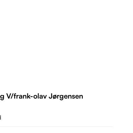
g V/frank-olav Jørgensen
d