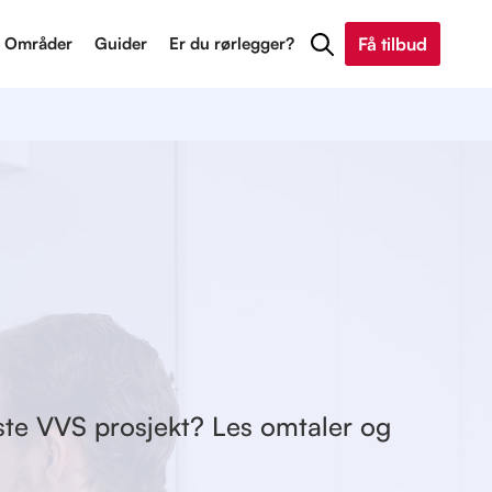
Områder
Guider
Er du rørlegger?
Få tilbud
este VVS prosjekt? Les omtaler og