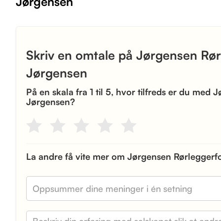
Jørgensen
Skriv en omtale på Jørgensen Rør
Jørgensen
På en skala fra 1 til 5, hvor tilfreds er du me
Jørgensen?
La andre få vite mer om Jørgensen Rørleggerf