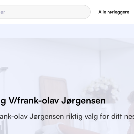
Alle rørleggere
g V/frank-olav Jørgensen
ank-olav Jørgensen riktig valg for ditt n