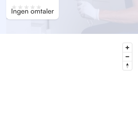
★
★
★
★
★
Ingen omtaler