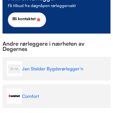
Få tilbud fra døgnåpen rørleggervakt
Bli kontaktet
Andre rørleggere i nærheten av
Degernes
Jan Stalder Bygderørlegger'n
Comfort