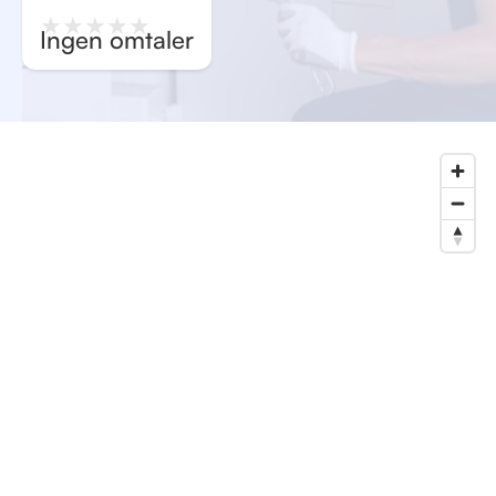
★
★
★
★
★
Ingen omtaler