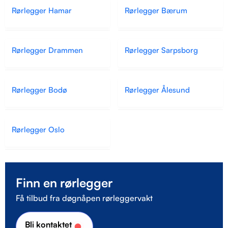
Rørlegger Hamar
Rørlegger Bærum
Rørlegger Drammen
Rørlegger Sarpsborg
Rørlegger Bodø
Rørlegger Ålesund
Rørlegger Oslo
Finn en rørlegger
Få tilbud fra døgnåpen rørleggervakt
Bli kontaktet