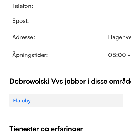
Telefon:
Epost:
Adresse:
Hagenve
Åpningstider:
08:00 -
Dobrowolski Vvs jobber i disse områd
Flateby
Tjenester og erfaringer