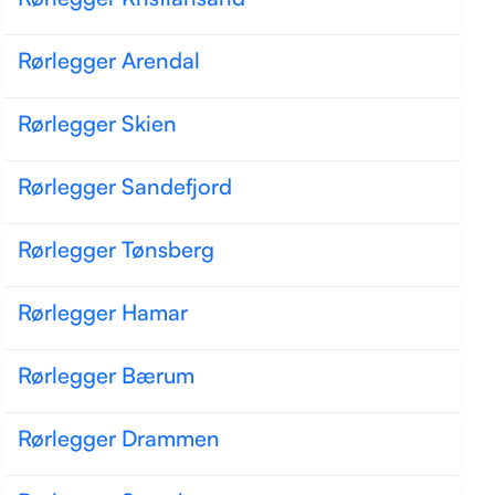
Rørlegger Arendal
Rørlegger Skien
Rørlegger Sandefjord
Rørlegger Tønsberg
Rørlegger Hamar
Rørlegger Bærum
Rørlegger Drammen