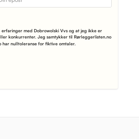
 erfaringer med Dobrowolski Vvs og at jeg ikke er
ler konkurrenter. Jeg samtykker til Rørleggerlisten.no
 har nulltoleranse for fiktive omtaler.