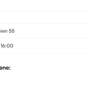
ien 55
 16:00
ene: