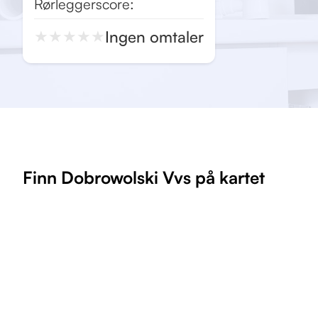
Rørleggerscore:
Ingen omtaler
★
★
★
★
★
Finn Dobrowolski Vvs på kartet