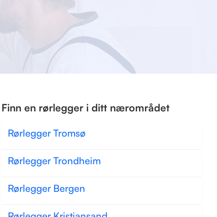
Finn en rørlegger i ditt nærområdet
Rørlegger Tromsø
Rørlegger Trondheim
Rørlegger Bergen
Rørlegger Kristiansand