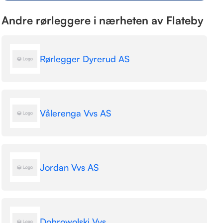
Andre rørleggere i nærheten av Flateby
Rørlegger Dyrerud AS
Vålerenga Vvs AS
Jordan Vvs AS
Dobrowolski Vvs