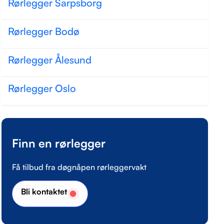
Rørlegger Sarpsborg
Rørlegger Bodø
Rørlegger Ålesund
Rørlegger Oslo
Finn en rørlegger
Få tilbud fra døgnåpen rørleggervakt
Bli kontaktet