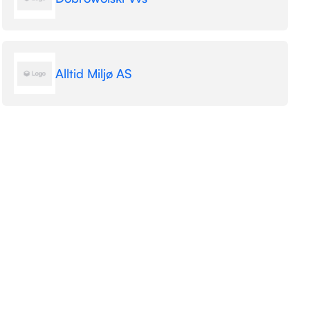
Alltid Miljø AS