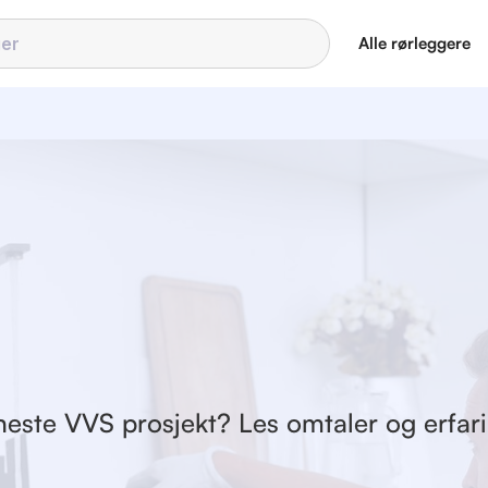
Alle rørleggere
t neste VVS prosjekt? Les omtaler og erfar