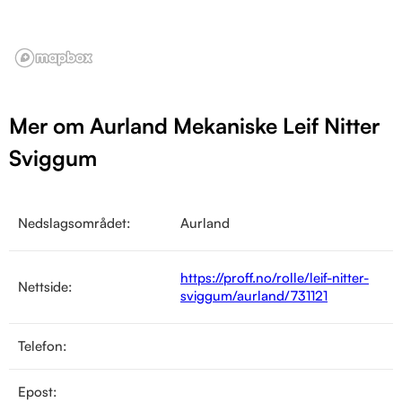
Mer om Aurland Mekaniske Leif Nitter
Sviggum
Nedslagsområdet:
Aurland
https://proff.no/rolle/leif-nitter-
Nettside:
sviggum/aurland/731121
Telefon:
Epost: