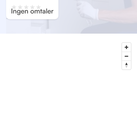
★
★
★
★
★
Ingen omtaler