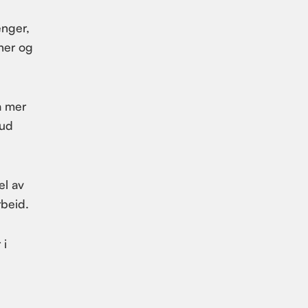
enger,
ner og
a mer
bud
el av
rbeid.
 i