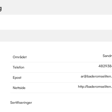
g
Sand
Området
482938
Telefon
ar@baderomseliten
Epost
http://baderomseliten
Nettside
Sertifiseringer