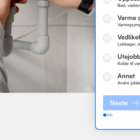
Bad, vasker
Varme o
Varmepumper
Vedlike
Lekkasjer, t
Utejob
Koble til va
Annet
Andre jobb
Neste