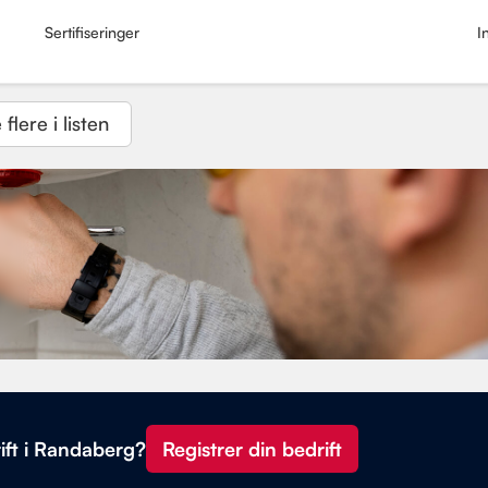
Sertifiseringer
I
 flere i listen
ift i Randaberg?
Registrer din bedrift