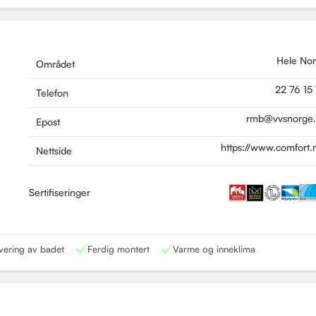
Hele No
Området
22 76 15
Telefon
rmb@vvsnorge
Epost
https://www.comfort.
Nettside
Sertifiseringer
vering av badet
Ferdig montert
Varme og inneklima