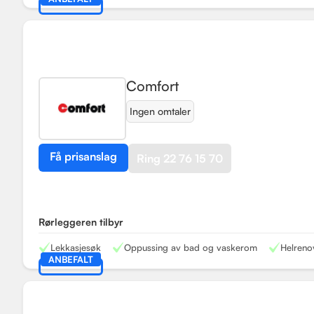
Comfort
Ingen omtaler
Få prisanslag
Ring 22 76 15 70
Rørleggeren tilbyr
Lekkasjesøk
Oppussing av bad og vaskerom
Helreno
ANBEFALT