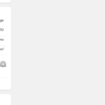
rge
 70
.no
no/