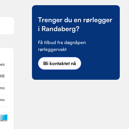
Trenger du en rørlegger
i Randaberg?
Få tilbud fra døgnåpen
rørleggervakt
Bli kontaktet nå
nes
48
.no
.no