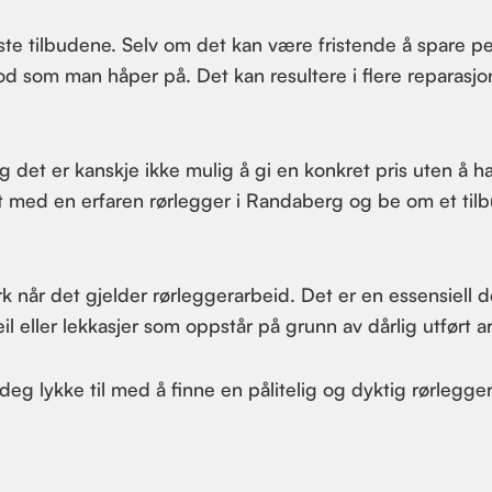
igste tilbudene. Selv om det kan være fristende å spare p
od som man håper på. Det kan resultere i flere reparasjo
 og det er kanskje ikke mulig å gi en konkret pris uten å h
t med en erfaren rørlegger i Randaberg og be om et til
k når det gjelder rørleggerarbeid. Det er en essensiell d
l eller lekkasjer som oppstår på grunn av dårlig utført a
deg lykke til med å finne en pålitelig og dyktig rørlegger