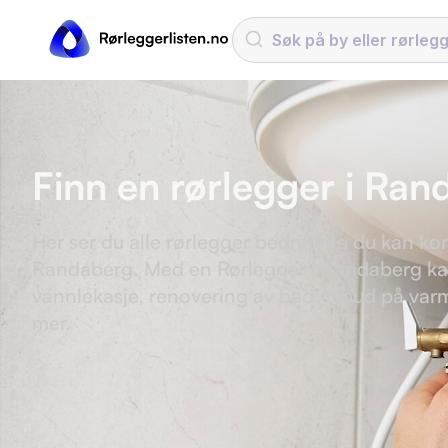
Finn en rørlegger i Ra
Her ser du alle rørlegger bedriftene du kan kon
Randaberg. Med en Rørlegger i Randaberg ka
vannlekasje, renovering av bad, tilbud på v
mer.