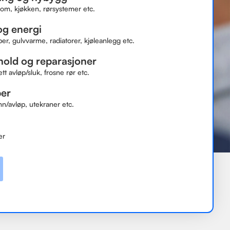
om, kjøkken, rørsystemer etc.
g energi
, gulvvarme, radiatorer, kjøleanlegg etc.
hold og reparasjoner
ett avløp/sluk, frosne rør etc.
ber
nn/avløp, utekraner etc.
er