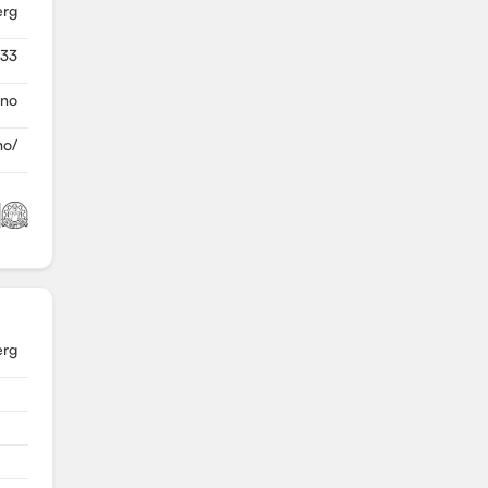
erg
333
.no
no/
erg