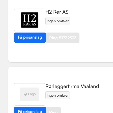
H2 Rør AS
Ingen omtaler
Få prisanslag
Ring 51732333
Rørleggerfirma Vaaland
Ingen omtaler
Få prisanslag
Ring