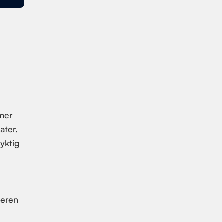
e
mmer
ater.
dyktig
geren