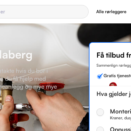
Alle rørleggere
ndaberg
Få tilbud f
Sammenlign rørlegg
takte hvis du bor i
Gratis tjenest
n du få hjelp med
armeanlegg og mye mye
Hva gjelder 
Monteri
Kraner, dus
Oppuss