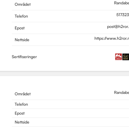
Randab
Området
51732
Telefon
post@h2ror
Epost
https://www.h2ror.
Nettside
Sertifiseringer
Randab
Området
Telefon
Epost
Nettside