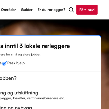
Områder
Guider
Er du rørlegger?
Få tilbud
ra inntil 3 lokale rørleggere
ere for små og store jobber.
e
Rask hjelp
jobben?
ng og utskiftning
jvegger, toaletter, varmtvannsberedere etc.
ing og nybygg