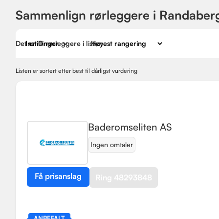
Sammenlign rørleggere i Randaber
Det er
Instillinger
0
rørleggere i listen
Listen er sortert etter best til dårligst vurdering
Baderomseliten AS
Ingen omtaler
Få prisanslag
Ring 48293848
ANBEFALT