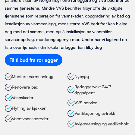
på andre siden av Norge tilbyr ofte rørleggere og VVS bedrifter de
samme tjenestene. Mindre VVS bedrifter tilbyr ofte de viktigste
tjenestene som reparasjon fra vannskader, oppgradering av bad og
installasjon av varmeanlegg, mens større VVS bedrifter kan hjelpe
deg med det samme, men også installasjon av vannmåler,
serviceoppdrag, montering og mye mer. Under har vi lagt ved en
liste over tjenester din lokale rørlegger kan tilby deg
Få tilbud fra rørlegger
Montere varmeanlegg
Nybygg
Rørleggervakt 24/7
Renovere bad
døgnåpent
Vannskader
VVS-service
Flytting av kjøkken
Ventilasjon og avtrekk
Varmtvannsbereder
Avløpsrensing og vedlikehold