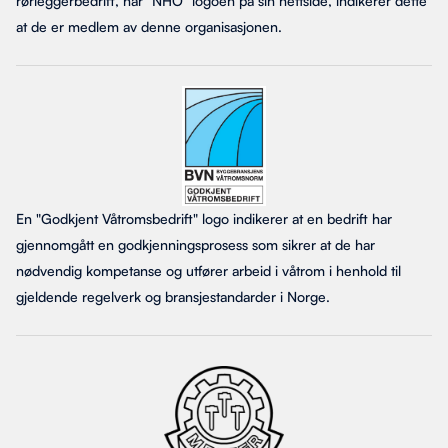
rørleggerbedrift, har "NHO" logoen på sin nettside, indikerer dette
at de er medlem av denne organisasjonen.
En "Godkjent Våtromsbedrift" logo indikerer at en bedrift har
gjennomgått en godkjenningsprosess som sikrer at de har
nødvendig kompetanse og utfører arbeid i våtrom i henhold til
gjeldende regelverk og bransjestandarder i Norge.