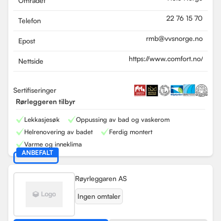
Området
22 76 15 70
Telefon
rmb@vvsnorge.no
Epost
https://www.comfort.no/
Nettside
Sertifiseringer
Rørleggeren tilbyr
Lekkasjesøk
Oppussing av bad og vaskerom
Helrenovering av badet
Ferdig montert
Varme og inneklima
ANBEFALT
Røyrleggaren AS
Ingen omtaler