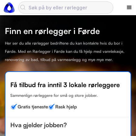
Finn en rørlegger i Førde
Her ser du alle rørlegger bedriftene du kan kontakte hvis du bor i
Førde. Med en Rørlegger i Førde kan du få hjelp med vannlekasje,
renovering av bad, tilbud på varmeanlegg og mye mye mer.
Få tilbud fra inntil 3 lokale rørleggere
Sammenlign rørleggere for små og store jobber.
Gratis tjeneste
Rask hjelp
Hva gjelder jobben?