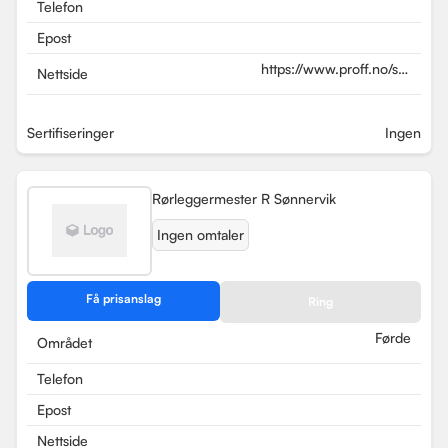
Telefon
Epost
https://www.proff.no/selska
Nettside
tor.../-/-/986978372
Sertifiseringer
Ingen
Rørleggermester R Sønnervik
Ingen omtaler
Få prisanslag
Ring
Førde
Området
Telefon
Epost
Nettside