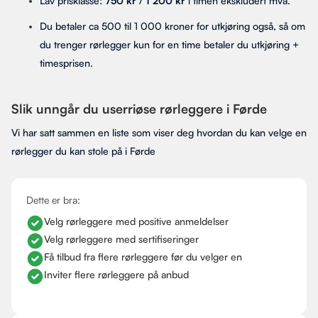
Lav prisklasse:
750 kr
/
1 200 kr
i timen ekskludert mva.
Du betaler ca 500 til 1 000 kroner for utkjøring også, så om
du trenger rørlegger kun for en time betaler du utkjøring +
timesprisen.
Slik unngår du userriøse rørleggere i Førde
Vi har satt sammen en liste som viser deg hvordan du kan velge en
rørlegger du kan stole på i Førde
Dette er bra:
Velg rørleggere med positive anmeldelser
Velg rørleggere med sertifiseringer
Få tilbud fra flere rørleggere før du velger en
Inviter flere rørleggere på anbud