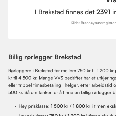
I Brekstad finnes det
2391
i
Kilde: Brønnøysundregistrene
Billig rørlegger Brekstad
Rørleggere i Brekstad tar mellom 750 kr til 1 200 kr
kr til 4 500 kr. Mange VVS bedrifter har et utkjøring
eller trippel timesbetaling i helger, etter arbeidstid
500 kr. Så om tanken er å finne en billig rørlegger
Høy prisklasse:
1 500 kr
/
1 800 kr
i timen eks
Lav prisklasse:
750 kr
/
1 200 kr
i timen eksklu