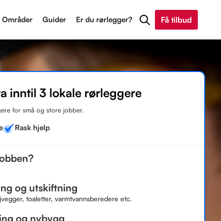
Områder
Guider
Er du rørlegger?
Få tilbud
ra inntil 3 lokale rørleggere
ere for små og store jobber.
e
Rask hjelp
jobben?
ng og utskiftning
jvegger, toaletter, varmtvannsberedere etc.
ing og nybygg