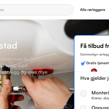
Alle rørleggere
kstad
Få tilbud f
Sammenlign rørlegg
takte hvis du bor i
Gratis tjenest
 få hjelp med
armeanlegg og mye mye
Hva gjelder 
Monteri
Kraner, dus
Oppuss