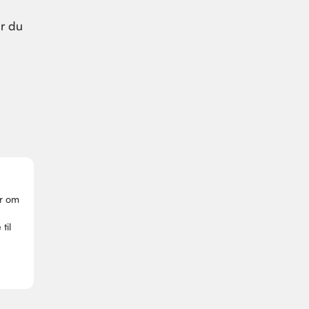
er du
er om
til