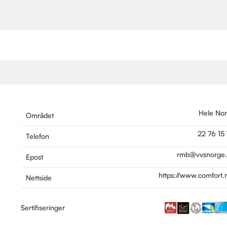
Hele No
Området
22 76 15
Telefon
rmb@vvsnorge
Epost
https://www.comfort.
Nettside
Sertifiseringer