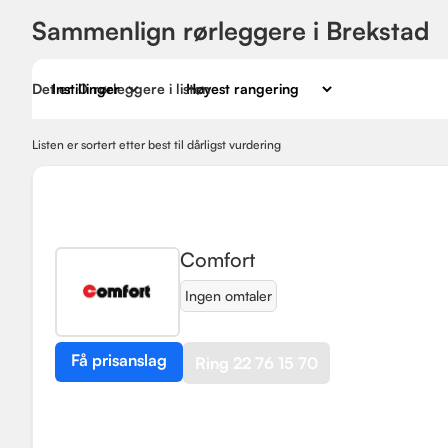
Sammenlign rørleggere i Brekstad
Det er
Instillinger
0
rørleggere i listen
Listen er sortert etter best til dårligst vurdering
Comfort
Ingen omtaler
Få prisanslag
Ring 22 76 15 70