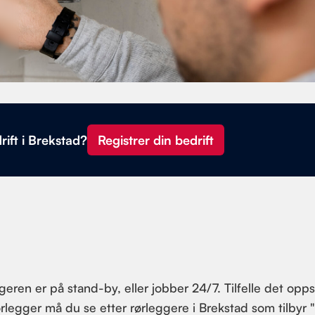
rift i Brekstad?
Registrer din bedrift
eren er på stand-by, eller jobber 24/7. Tilfelle det opps
ørlegger må du se etter rørleggere i Brekstad som tilbyr 