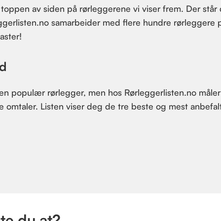
 toppen av siden på rørleggerene vi viser frem. Der står
eggerlisten.no samarbeider med flere hundre rørleggere 
aster!
ad
 en populær rørlegger, men hos Rørleggerlisten.no måler
ive omtaler. Listen viser deg de tre beste og mest anbefal
te du at?