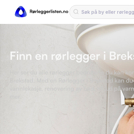
Finn en rørlegger i Bre
Her ser du alle rørlegger bedriftene du kan kon
Brekstad. Med en Rørlegger i Brekstad kan du
vannlekasje, renovering av bad, tilbud på v
mer.