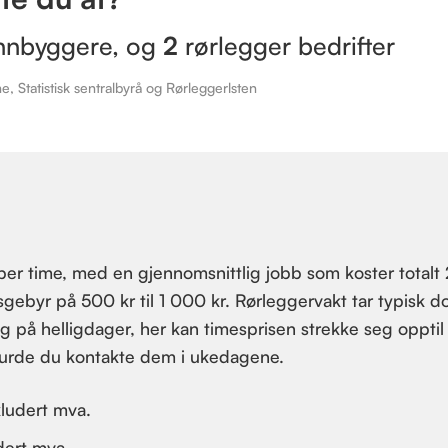
nnbyggere, og
2
rørlegger bedrifter
, Statistisk sentralbyrå og Rørleggerlsten
 per time, med en gjennomsnittlig jobb som koster totalt
sgebyr på 500 kr til 1 000 kr. Rørleggervakt tar typisk d
 og på helligdager, her kan timesprisen strekke seg opptil
 burde du kontakte dem i ukedagene.
kludert mva.
dert mva.