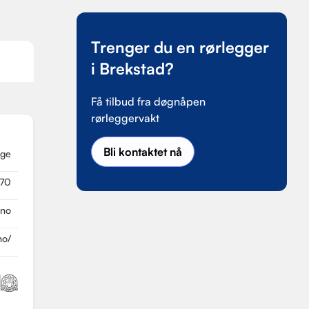
Trenger du en rørlegger
i Brekstad?
Få tilbud fra døgnåpen
rørleggervakt
Bli kontaktet nå
rge
 70
.no
no/