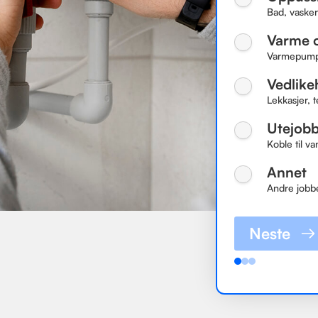
Bad, vasker
Varme o
Varmepumper
Vedlike
Lekkasjer, t
Utejob
Koble til va
Annet
Andre jobb
Neste