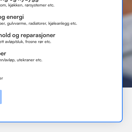
om, kjøkken, rørsystemer etc.
g energi
, gulvvarme, radiatorer, kjøleanlegg etc.
hold og reparasjoner
ett avløp/sluk, frosne rør etc.
ber
nn/avløp, utekraner etc.
er