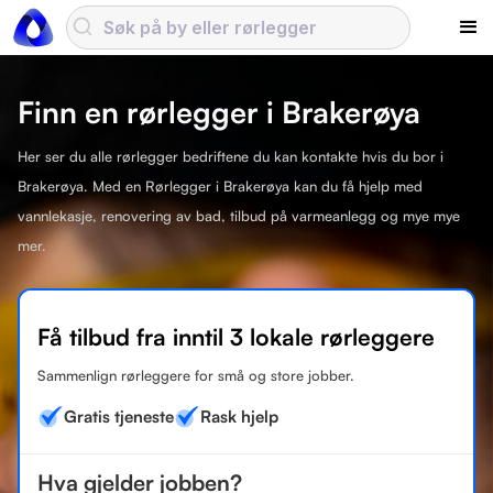
Finn en rørlegger i Brakerøya
Her ser du alle rørlegger bedriftene du kan kontakte hvis du bor i
Brakerøya. Med en Rørlegger i Brakerøya kan du få hjelp med
vannlekasje, renovering av bad, tilbud på varmeanlegg og mye mye
mer.
Få tilbud fra inntil 3 lokale rørleggere
Sammenlign rørleggere for små og store jobber.
Gratis tjeneste
Rask hjelp
Hva gjelder jobben?