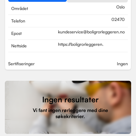
Oslo
Området
02470
Telefon
kundeservice@boligrorleggeren.no
Epost
https://boligrorleggeren.no/
Nettside
Sertifiseringer
Ingen
Ingen resultater
Vi fant ingen rørleggere med dine
søkekriterier.