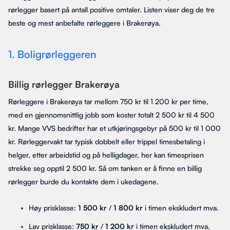
rørlegger basert på antall positive omtaler. Listen viser deg de tre
beste og mest anbefalte rørleggere i Brakerøya.
1. Boligrørleggeren
Billig rørlegger Brakerøya
Rørleggere i Brakerøya tar mellom 750 kr til 1 200 kr per time,
med en gjennomsnittlig jobb som koster totalt 2 500 kr til 4 500
kr. Mange VVS bedrifter har et utkjøringsgebyr på 500 kr til 1 000
kr. Rørleggervakt tar typisk dobbelt eller trippel timesbetaling i
helger, etter arbeidstid og på helligdager, her kan timesprisen
strekke seg opptil 2 500 kr. Så om tanken er å finne en billig
rørlegger burde du kontakte dem i ukedagene.
Høy prisklasse:
1 500 kr
/
1 800 kr
i timen ekskludert mva.
Lav prisklasse:
750 kr
/
1 200 kr
i timen ekskludert mva.