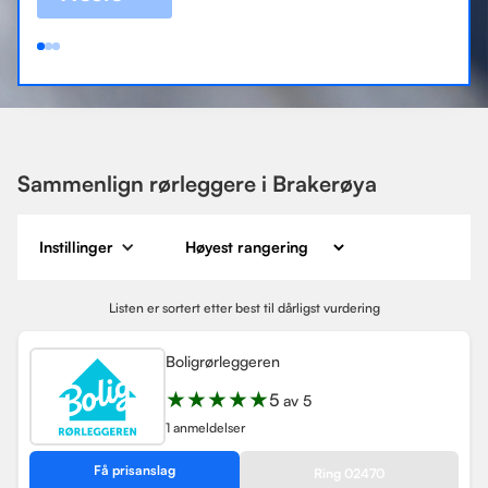
Sammenlign rørleggere i Brakerøya
Instillinger
Listen er sortert etter best til dårligst vurdering
Boligrørleggeren
★
★
★
★
★
5
av 5
1 anmeldelser
Få prisanslag
Ring 02470