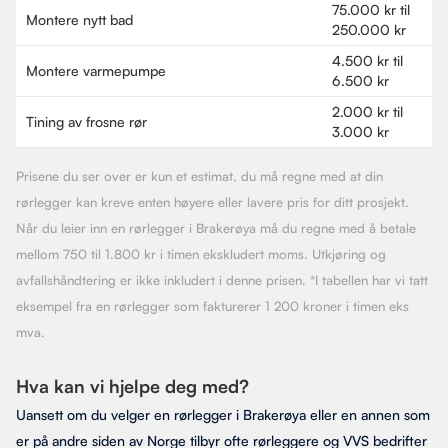
75.000 kr til
Montere nytt bad
250.000 kr
4.500 kr til
Montere varmepumpe
6.500 kr
2.000 kr til
Tining av frosne rør
3.000 kr
Prisene du ser over er kun et estimat, du må regne med at din
rørlegger kan kreve enten høyere eller lavere pris for ditt prosjekt.
Når du leier inn en rørlegger i Brakerøya må du regne med å betale
mellom 750 til 1.800 kr i timen ekskludert moms. Utkjøring og
avfallshåndtering er ikke inkludert i denne prisen. *I tabellen har vi tatt
eksempel fra en rørlegger som fakturerer 1 200 kroner i timen eks
mva.
Hva kan vi hjelpe deg med?
Uansett om du velger en rørlegger i Brakerøya eller en annen som
er på andre siden av Norge tilbyr ofte rørleggere og VVS bedrifter