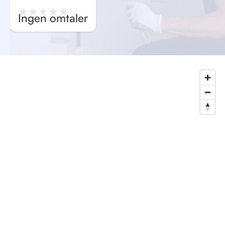
★
★
★
★
★
Ingen omtaler