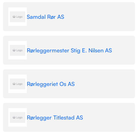
Samdal Rør AS
Rørleggermester Stig E. Nilsen AS
Rørleggeriet Os AS
Rørlegger Titlestad AS