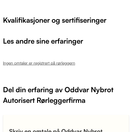
Kvalifikasjoner og sertifiseringer
Les andre sine erfaringer
Ingen omtaler er registrert på rørleggern
Del din erfaring av Oddvar Nybrot
Autorisert Rørleggerfirma
Skriv en omtale på Oddvar Nybrot