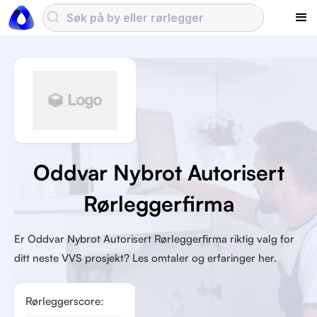
Oddvar Nybrot Autorisert
Rørleggerfirma
Er Oddvar Nybrot Autorisert Rørleggerfirma riktig valg for
ditt neste VVS prosjekt? Les omtaler og erfaringer her.
Rørleggerscore: