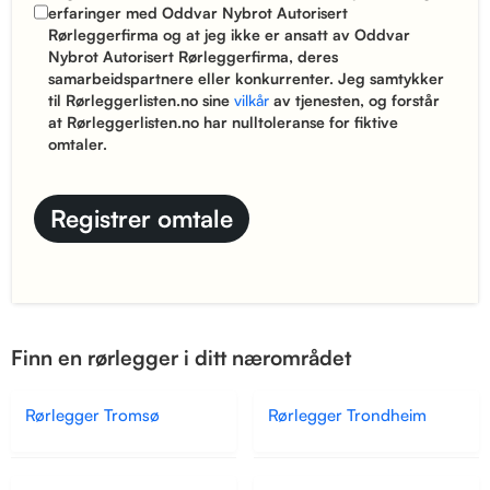
erfaringer med Oddvar Nybrot Autorisert
Rørleggerfirma og at jeg ikke er ansatt av Oddvar
Nybrot Autorisert Rørleggerfirma, deres
samarbeidspartnere eller konkurrenter. Jeg samtykker
til Rørleggerlisten.no sine
vilkår
av tjenesten, og forstår
at Rørleggerlisten.no har nulltoleranse for fiktive
omtaler.
Finn en rørlegger i ditt nærområdet
Rørlegger Tromsø
Rørlegger Trondheim