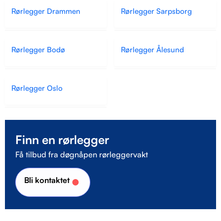
Rørlegger Drammen
Rørlegger Sarpsborg
Rørlegger Bodø
Rørlegger Ålesund
Rørlegger Oslo
Finn en rørlegger
Få tilbud fra døgnåpen rørleggervakt
Bli kontaktet