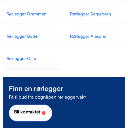
Rørlegger Drammen
Rørlegger Sarpsborg
Rørlegger Bodø
Rørlegger Ålesund
Rørlegger Oslo
Finn en rørlegger
Få tilbud fra døgnåpen rørleggervakt
Bli kontaktet