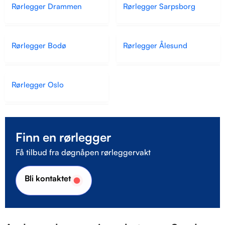
Rørlegger Drammen
Rørlegger Sarpsborg
Rørlegger Bodø
Rørlegger Ålesund
Rørlegger Oslo
Finn en rørlegger
Få tilbud fra døgnåpen rørleggervakt
Bli kontaktet