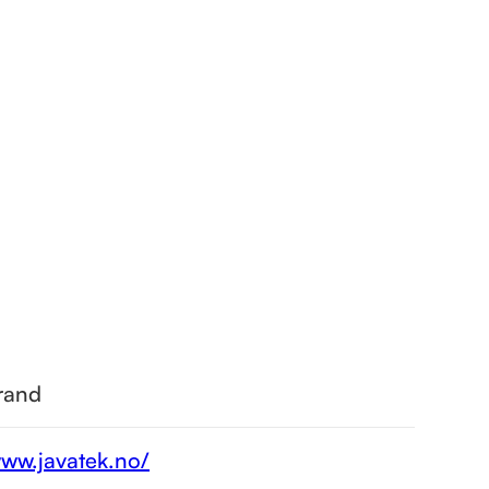
rand
www.javatek.no/