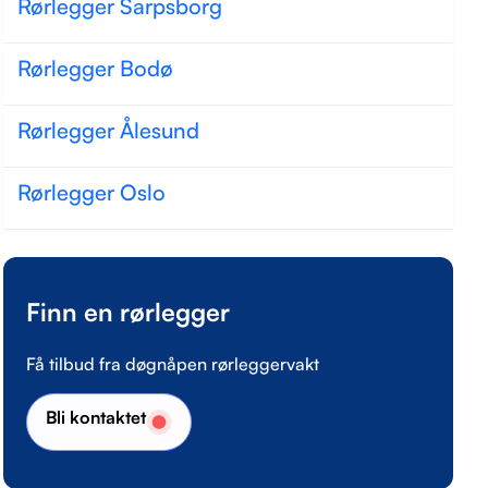
Rørlegger Sarpsborg
Rørlegger Bodø
Rørlegger Ålesund
Rørlegger Oslo
Finn en rørlegger
Få tilbud fra døgnåpen rørleggervakt
Bli kontaktet