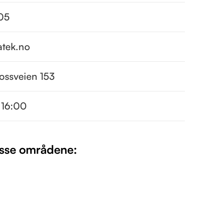
05
atek.no
fossveien 153
 16:00
isse områdene: