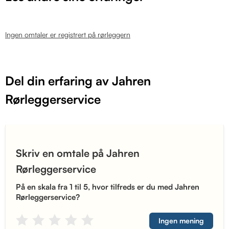
Ingen omtaler er registrert på rørleggern
Del din erfaring av Jahren
Rørleggerservice
Skriv en omtale på Jahren
Rørleggerservice
På en skala fra 1 til 5, hvor tilfreds er du med Jahren
Rørleggerservice?
Ingen mening