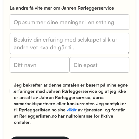
La andre få vite mer om Jahren Rørleggerservice
Jeg bekrefter at denne omtalen er basert på mine egne
erfaringer med Jahren Rørleggerservice og at jeg ikke
er ansatt av Jahren Rørleggerservice, deres
samarbeidspartnere eller konkurrenter. Jeg samtykker
til Rørleggerlisten.no sine
vilkår
av tjenesten, og forstår
at Rørleggerlisten.no har nulltoleranse for fiktive
omtaler.