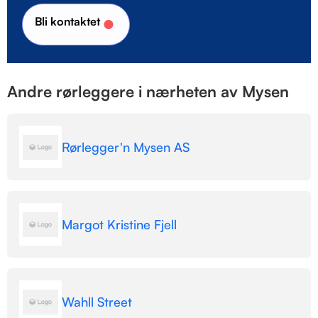
Bli kontaktet
Andre rørleggere i nærheten av Mysen
Rørlegger'n Mysen AS
Margot Kristine Fjell
Wahll Street