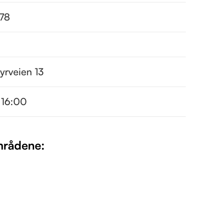
378
yrveien 13
 16:00
områdene: