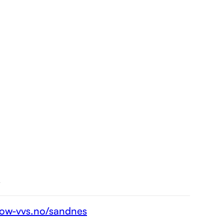
s
flow-vvs.no/sandnes