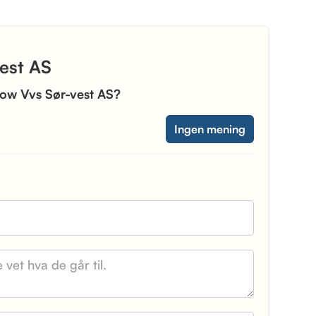
vest AS
 Flow Vvs Sør-vest AS?
Ingen mening