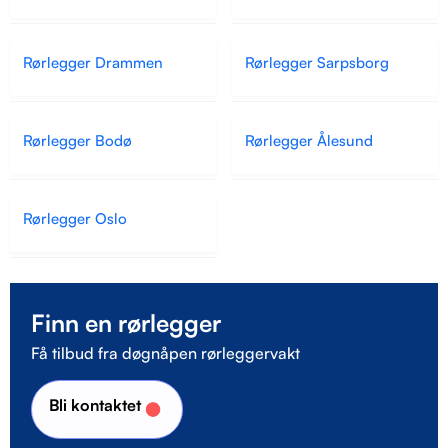
Rørlegger Drammen
Rørlegger Sarpsborg
Rørlegger Bodø
Rørlegger Ålesund
Rørlegger Oslo
Finn en rørlegger
Få tilbud fra døgnåpen rørleggervakt
Bli kontaktet