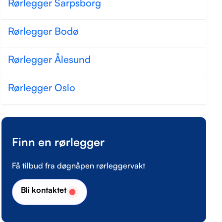
Rørlegger Sarpsborg
Rørlegger Bodø
Rørlegger Ålesund
Rørlegger Oslo
Finn en rørlegger
Få tilbud fra døgnåpen rørleggervakt
Bli kontaktet