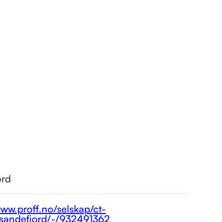
ord
www.proff.no/selskap/ct-
/sandefjord/-/932491362