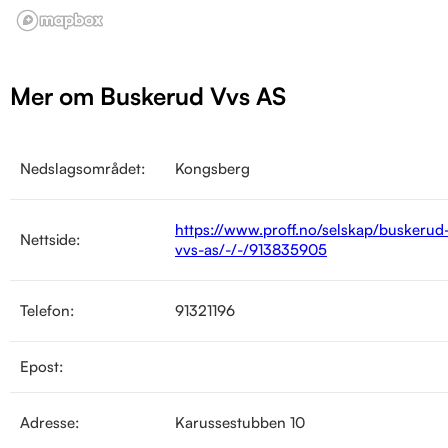
Mer om Buskerud Vvs AS
Nedslagsområdet:
Kongsberg
https://www.proff.no/selskap/buskerud
Nettside:
vvs-as/-/-/913835905
Telefon:
91321196
Epost:
Adresse:
Karussestubben 10