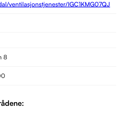
al/ventilasjonstjenester/IGC1KMG07QJ
n 8
00
rådene: