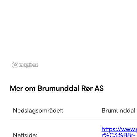
Mer om Brumunddal Rør AS
Nedslagsområdet:
Brumunddal
https://www
Nettside:
r%C3%B8r-