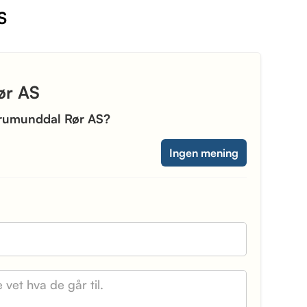
S
ør AS
d Brumunddal Rør AS?
Ingen mening