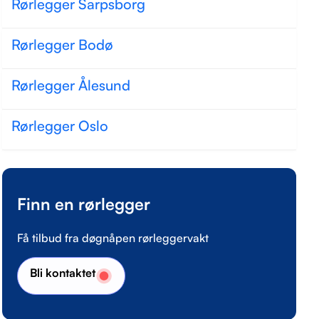
Rørlegger Sarpsborg
Rørlegger Bodø
Rørlegger Ålesund
Rørlegger Oslo
Finn en rørlegger
Få tilbud fra døgnåpen rørleggervakt
Bli kontaktet