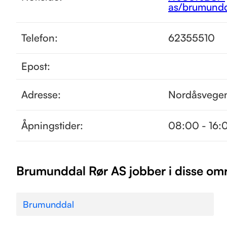
as/brumundd
Telefon:
62355510
Epost:
Adresse:
Nordåsvege
Åpningstider:
08:00 - 16:
Brumunddal Rør AS jobber i disse om
Brumunddal