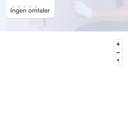
★
★
★
★
★
Ingen omtaler