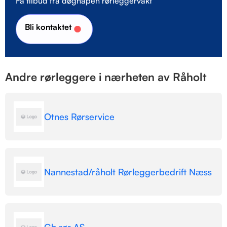
Få tilbud fra døgnåpen rørleggervakt
Bli kontaktet
Andre rørleggere i nærheten av Råholt
Otnes Rørservice
Nannestad/råholt Rørleggerbedrift Næss