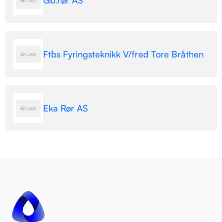
Gb.rør AS
Ftb`s Fyringsteknikk V/fred Tore Bråthen
Eka Rør AS