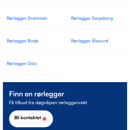
Rørlegger Drammen
Rørlegger Sarpsborg
Rørlegger Bodø
Rørlegger Ålesund
Rørlegger Oslo
Finn en rørlegger
Få tilbud fra døgnåpen rørleggervakt
Bli kontaktet