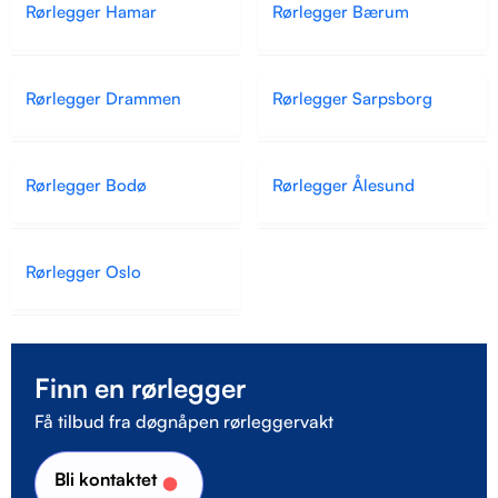
Rørlegger Hamar
Rørlegger Bærum
Rørlegger Drammen
Rørlegger Sarpsborg
Rørlegger Bodø
Rørlegger Ålesund
Rørlegger Oslo
Finn en rørlegger
Få tilbud fra døgnåpen rørleggervakt
Bli kontaktet