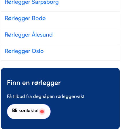
Rørlegger Sarpsborg
Rørlegger Bodø
Rørlegger Ålesund
Rørlegger Oslo
Finn en rørlegger
Få tilbud fra døgnåpen rørleggervakt
Bli kontaktet