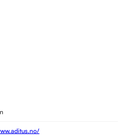
n
www.aditus.no/